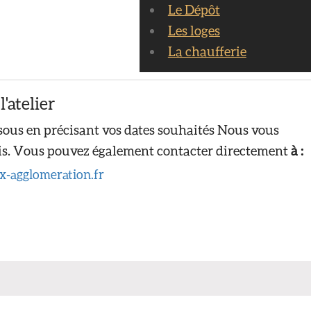
Le Dépôt
Les loges
La chaufferie
'atelier
ssous en précisant vos dates souhaités Nous vous
lais. Vous pouvez également contacter directement
à :
x-agglomeration.fr