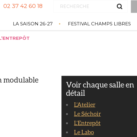
02 37 42 60 18
LA SAISON 26-27
FESTIVAL CHAMPS LIBRES
L’ENTREPÔT
on modulable
Voir chaque salle en
détail
L’Atelier
Le Séchoir
L’Entrepôt
Le Labo