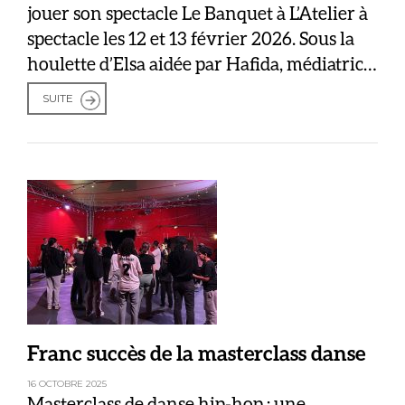
jouer son spectacle Le Banquet à L’Atelier à
spectacle les 12 et 13 février 2026. Sous la
houlette d’Elsa aidée par Hafida, médiatrice
culturelle de l’Atelier, Stéphanie, Dorise,
SUITE
Sylvie, Khalyda, Zbida, Francine, Marie-
Laure ont cuisiné pendant trois jours pour
que tout soit prêt pour le public venu […]
Franc succès de la masterclass danse
16 OCTOBRE 2025
Masterclass de danse hip-hop : une