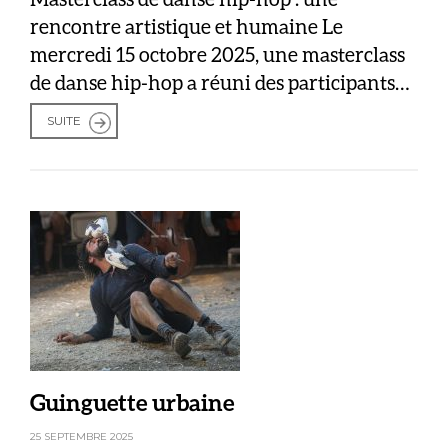
rencontre artistique et humaine Le
mercredi 15 octobre 2025, une masterclass
de danse hip-hop a réuni des participants
venus d’horizons variés autour d’une
SUITE
même passion : la danse urbaine. Organisée
en collaboration avec le chorégraphe de la
compagnie Soul City, cette journée a permis
de créer un espace d’échange, […]
Guinguette urbaine
25 SEPTEMBRE 2025