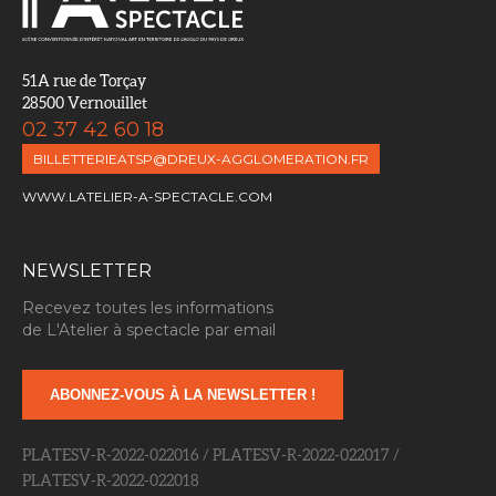
51A rue de Torçay
28500 Vernouillet
02 37 42 60 18
BILLETTERIEATSP@DREUX-AGGLOMERATION.FR
WWW.LATELIER-A-SPECTACLE.COM
NEWSLETTER
Recevez toutes les informations
de L'Atelier à spectacle par email
ABONNEZ-VOUS À LA NEWSLETTER !
PLATESV-R-2022-022016 / PLATESV-R-2022-022017 /
PLATESV-R-2022-022018