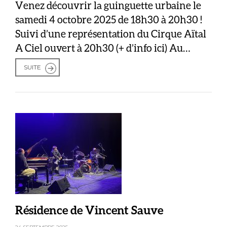
Venez découvrir la guinguette urbaine le
samedi 4 octobre 2025 de 18h30 à 20h30 !
Suivi d’une représentation du Cirque Aïtal
A Ciel ouvert à 20h30 (+ d’info ici) Au
programme : – Stands associatifs
SUITE
gourmands : vos spécialités culinaires
viendront éveiller les papilles du public,
dans une ambiance conviviale et familiale.
– Scène ouverte : […]
Résidence de Vincent Sauve