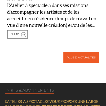
24 SEPTEMBRE 2025
L’Atelier à spectacle a dans ses missions
d’accompagner les artistes et de les
accueillir en résidence (temps de travail en
vue d’une nouvelle création) et/ou de les
coproduire (aide à la création). Cette année,
SUITE
Vincent Sauve, est en résidence et sera
également coproduit pour son prochain
album. Dans ce cadre, nous l’accueillons
pendant trois jours […]
PLUS D'ACTUALITÉS
TARIFS &
ABONNEMENTS
L'ATELIER A SPECTACLES VOUS PROPOSE UNE LARGE