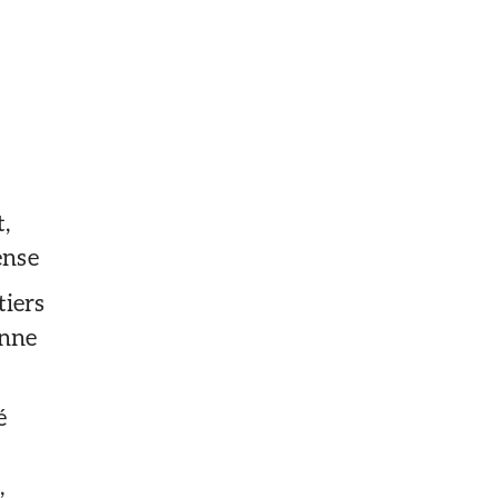
t,
ense
tiers
onne
é
,