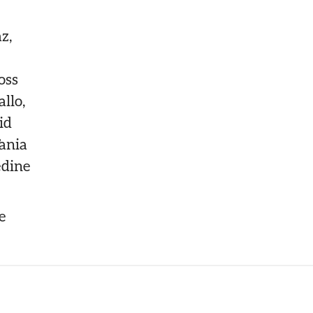
z,
oss
llo,
id
Tania
edine
e