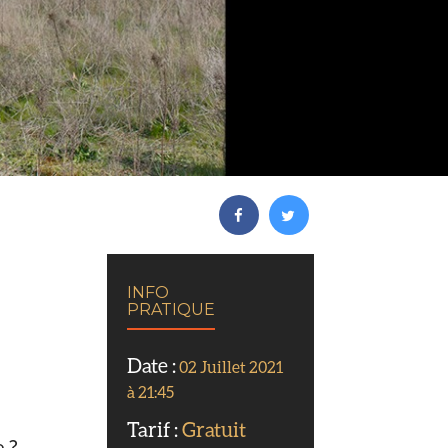
INFO
PRATIQUE
Date :
02 Juillet 2021
à 21:45
Tarif :
Gratuit
e ?