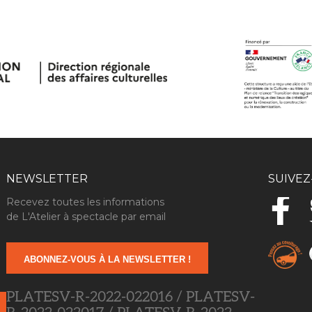
NEWSLETTER
SUIVEZ
Recevez toutes les informations
de L'Atelier à spectacle par email
ABONNEZ-VOUS À LA NEWSLETTER !
PLATESV-R-2022-022016 / PLATESV-
R-2022-022017 / PLATESV-R-2022-