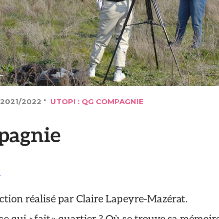
 2021/2022
UTOPI : QG COMPAGNIE
pagnie
N
ction réalisé par Claire Lapeyre-Mazérat.
ce qui « fait » quartier ? Où se trouve sa mémoir