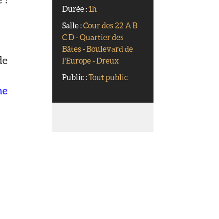
Durée :
1h
Salle :
Cour des 22 A B
C D - Quartier des
Bâtes - Boulevard de
de
l'Europe - Dreux
Public :
Tout public
ne