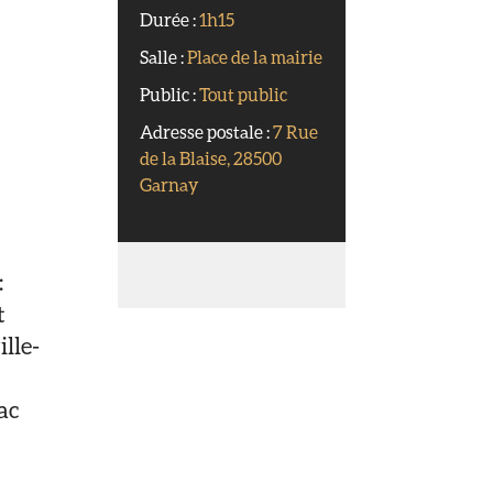
Durée :
1h15
Salle :
Place de la mairie
Public :
Tout public
Adresse postale :
7 Rue
de la Blaise, 28500
Garnay
:
t
lle-
ac