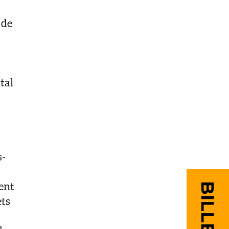
 de
tal
s-
ent
ets