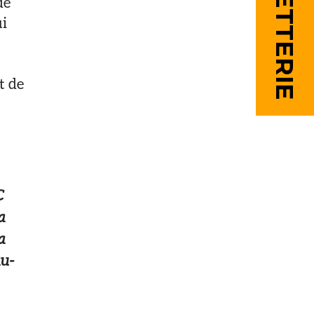
BILLETTERIE
de
ui
t de
C
a
a
u-