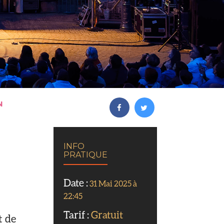
N
INFO
PRATIQUE
Date :
31 Mai 2025 à
22:45
Tarif :
Gratuit
t de